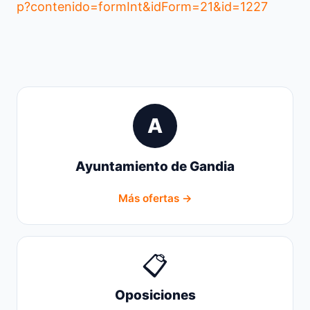
p?contenido=formInt&idForm=21&id=1227
A
Ayuntamiento de Gandia
Más ofertas →
📋
Oposiciones