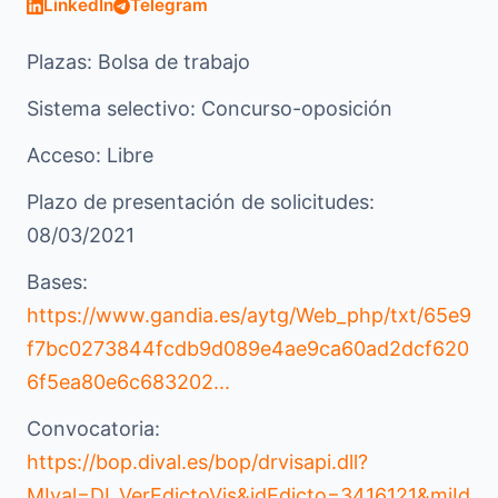
LinkedIn
Telegram
Plazas: Bolsa de trabajo
Sistema selectivo: Concurso-oposición
Acceso: Libre
Plazo de presentación de solicitudes:
08/03/2021
Bases:
https://www.gandia.es/aytg/Web_php/txt/65e9
f7bc0273844fcdb9d089e4ae9ca60ad2dcf620
6f5ea80e6c683202...
Convocatoria:
https://bop.dival.es/bop/drvisapi.dll?
MIval=DI_VerEdictoVis&idEdicto=3416121&miId