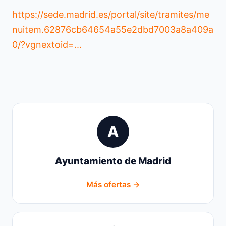
https://sede.madrid.es/portal/site/tramites/me
nuitem.62876cb64654a55e2dbd7003a8a409a
0/?vgnextoid=...
A
Ayuntamiento de Madrid
Más ofertas →