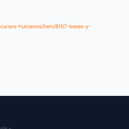
recursos-humanos/item/8107-bases-y-
ión y