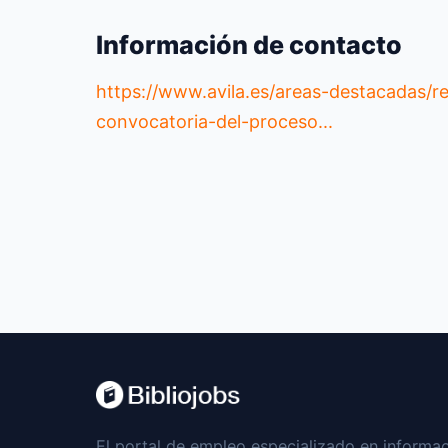
Información de contacto
https://www.avila.es/areas-destacadas/
convocatoria-del-proceso...
El portal de empleo especializado en informac