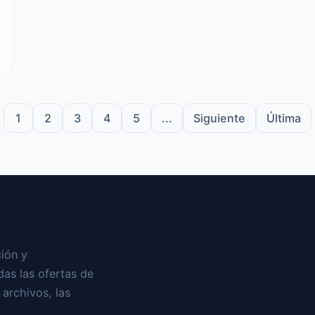
1
2
3
4
5
...
Siguiente
Última
ión y
as las ofertas de
 archivos, las