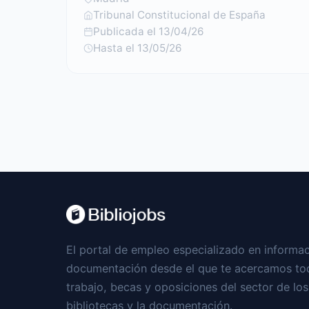
Tribunal Constitucional de España
Publicada el 13/04/26
Hasta el 13/05/26
El portal de empleo especializado en informac
documentación desde el que te acercamos tod
trabajo, becas y oposiciones del sector de los
bibliotecas y la documentación.