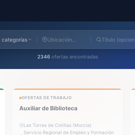
 categorías
2346
ofertas encontradas
OFERTAS DE TRABAJO
Auxiliar de Biblioteca
Las Torres de Cotillas (Murcia)
Servicio Regional de Empleo y Formación